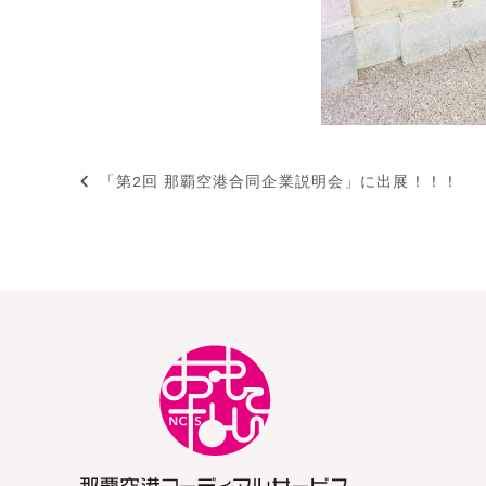
「第2回 那覇空港合同企業説明会」に出展！！！
投
稿
ナ
ビ
ゲ
ー
シ
ョ