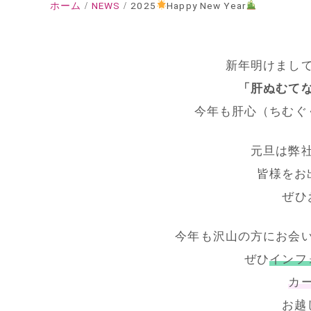
ホーム
NEWS
2025
Happy New Year
新年明けまし
「肝ぬむて
今年も肝心（ちむぐ
元旦は弊
皆様をお
ぜひ
今年も沢山の方にお会
ぜひ
インフ
カ
お越