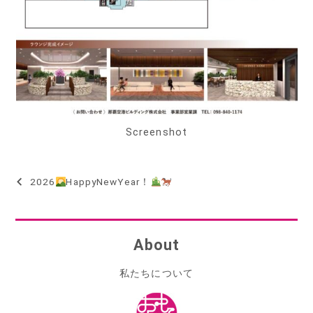
Screenshot
2026
HappyNewYear！
投
稿
ナ
About
ビ
私たちについて
ゲ